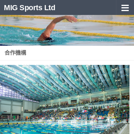
MIG Sports Ltd
Skip to content
合作機構