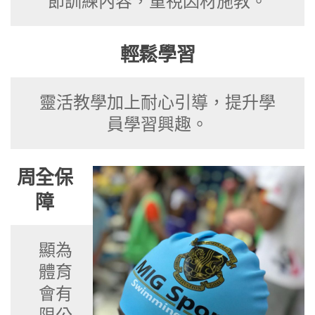
節訓練內容，重視因材施教。
輕鬆學習
靈活教學加上耐心引導，提升學
員學習興趣。
周全保
障
顯為
體育
會有