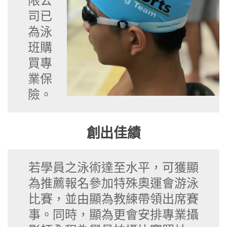
限公
司已
為泳
班購
買專
業保
險。
創出佳績
若學員之泳術達至水平，可獲顯
為推薦報名參加特殊奧運會游泳
比賽，並由顯為教練帶領出席賽
事。同時，顯為更會安排專業攝