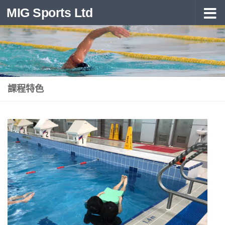
MIG Sports Ltd
Skip to content
課程特色